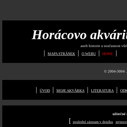
Horácovo akvár
aneb historie a současnost všeliké
|
|
|
|
MAPA STRÁNEK
O WEBU
HOME
© 2004-3004
|
|
|
|
ÚVOD
MOJE AKVÁRKA
LITERATURA
OD
24
40
40
546
užitečné
[
poslední záznam v deníku
nejnově