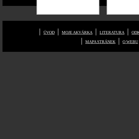
|
|
|
|
ÚVOD
MOJE AKVÁRKA
LITERATURA
OD
|
|
MAPA STRÁNEK
O WEBU