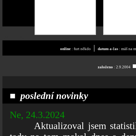
24
82
202
24
20
|
online
: furt někdo
datum a čas
: máš na 
založeno
: 2.9.2004
■
poslední novinky
Ne
, 24.3.2024
_____
Aktualizoval jsem statis