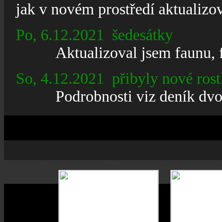
jak
v
novém prostředí aktualizova
Po
, 6.12.2021 šedesátky
_____
Aktualizoval jsem faunu, f
So
, 4.12.2021 přibyly nové rost
_____
Podrobnosti viz deník dvo
24
86
202
24
2