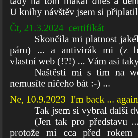
tady na tom makal dnes a denn
U
knihy návštěv jsem si připlati
Čt, 21.3.2024 certifikát
_____
Skončila mi platnost jaké
páru) ... a antivirák mi (z 
vlastní web (!?!) ... Vám asi taky
_____
Naštěstí mi s tím na w
nemusíte ničeho bát :-) ...
Ne, 10.9.2023 I'm back ... again :
_____
Tak jsem si vybral další dv
_____
(Jen tak pro představu .
protože mi cca před rokem p