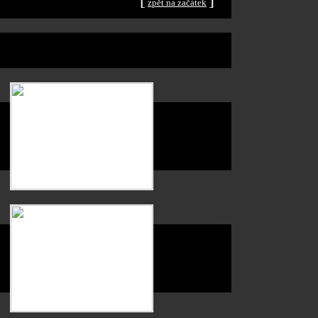
[
]
zpět na začátek
24
202
86
24
28
96
28
24
202
86
24
28
96
28