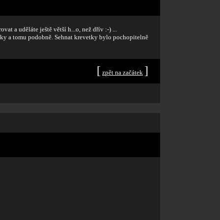
 a uděláte ještě větší h...o, než dřív :-) ...
anky a tomu podobně. Sehnat krevetky bylo pochopitelně
[
]
zpět na začátek