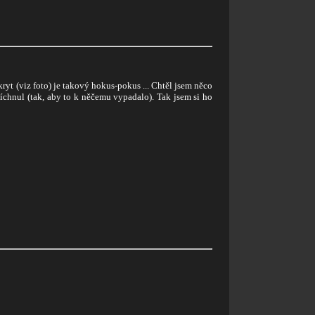
kryt (viz foto) je takový hokus-pokus ... Chtěl jsem něco
píchnul (tak, aby to k něčemu vypadalo). Tak jsem si ho