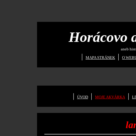
Horácovo 
aneb historie a 
|
|
MAPA STRÁNEK
O WEB
© 20
|
|
|
ÚVOD
MOJE AKVÁRKA
L
24
40
40
l
a