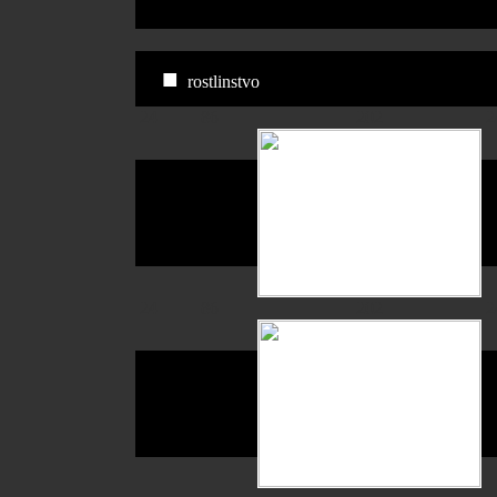
■
rostlinstvo
24
86
202
2
24
86
202
2