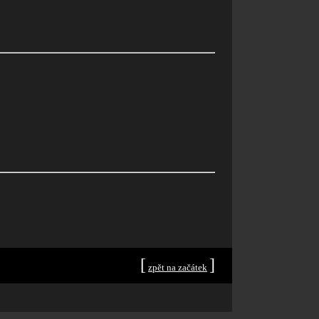
[
]
zpět na začátek