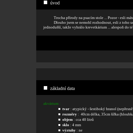
■
úvod
_____
Trocha přírody na psacím stole ... Pozor - esli mát
_____
Dlouho jsem se nemohl rozhodnout, esli z toho 
jednodušší, takže vyhrálo krevetkárium ... alespoň do té 
■
základní data
akvárium :
■
tvar
: atypický - šestiboký hranol (nepřesně še
■
rozměry
: 40cm délka, 35cm šířka (hloubk
■
objem
: cca 40 litrů
■
sklo
: 4 mm
■
výztuhy
: ne