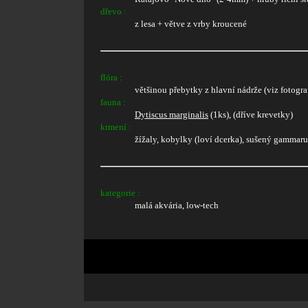
dřevo :
z lesa + větve z vrby kroucené
flóra :
většinou přebytky z hlavní nádrže (viz fotogra
fauna :
Dytiscus marginalis
(1ks), (dříve krevetky)
krmení :
žížaly, kobylky (loví dcerka), sušený gammarus
kategorie :
malá akvária, low-tech