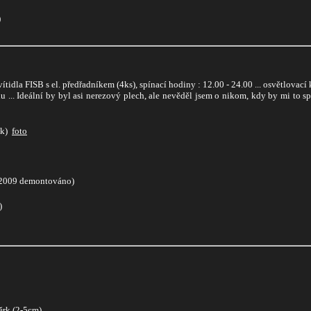
)
idla FISB s el. předřadníkem (4ks), spínací hodiny : 12.00 - 24.00 ... osvětlovací 
hu ... Ideální by byl asi nerezový plech, ale nevěděl jsem o nikom, kdy by mi to s
k)
foto
2009 demontováno)
)
ěrk (2-5cm)