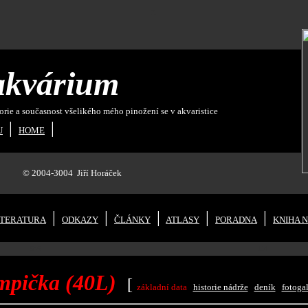
z
akvárium
současnost všelikého mého pinožení se v akvaristice
|
|
U
HOME
04-3004
Jiří Horáček
|
|
|
|
|
ITERATURA
ODKAZY
ČLÁNKY
ATLASY
PORADNA
KNIHA 
546
114
mpička (40L)
[
základní data
historie nádrže
deník
fotogal