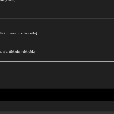
fie / odkazy do atlasu níže)
, rybí filé, uhynulé rybky
1052/20