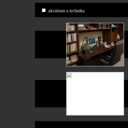
■
akvárium a technika
24
86
202
2
24
86
202
2