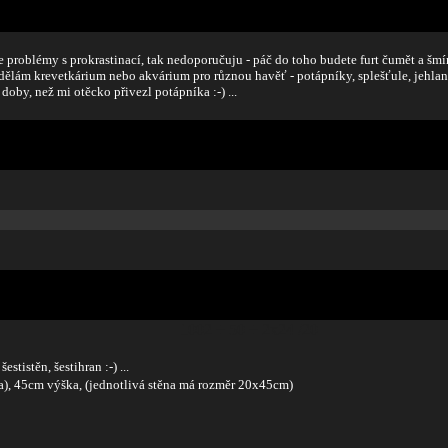
e problémy s prokrastinací, tak nedoporučuju - páč do toho budete furt čumět a šmírovat
udělám krevetkárium nebo akvárium pro různou havěť - potápníky, splešťule, jehl
doby, než mi otěcko přivezl potápníka :-) ...
1002 + 50 + 2x24 /20
stistěn, šestihran :-) ...
a), 45cm výška, (jednotlivá stěna má rozměr 20x45cm)