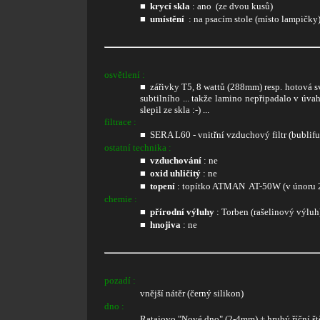
■
krycí
skla
: ano (ze dvou kusů)
■
umístění
: na psacím stole (místo lampičky
osvětlení :
■ zářivky T5, 8 wattů (288mm) resp. hotová svít
subtilního ... takže lamino nepřipadalo v úva
slepil ze skla :-) ...
filtrace :
■ SERA L60 - vnitřní vzduchový filtr (bublifu
ostatní technika :
■
vzduchování
: ne
■
oxid
uhličitý
: ne
■
topení
: topítko ATMAN AT-50W (v únoru 
chemie :
■
přírodní
výluhy
: Torben (rašelinový výluh
■
hnojiva
: ne
pozadí :
vnější nátěr (černý silikon)
dno :
Ratajovo "Nové dno" (2-4mm) + hrubý říční št