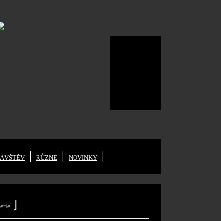
30
20
60
20
30
20
30
30
|
|
|
NÁVŠTĚV
RŮZNÉ
NOVINKY
232
40
40
24
]
erie